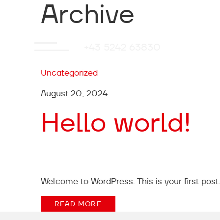
Archive
+43 5242 63830
Skip
Menü
to
Uncategorized
main
content
August 20, 2024
Hello world!
Welcome to WordPress. This is your first post. E
READ MORE